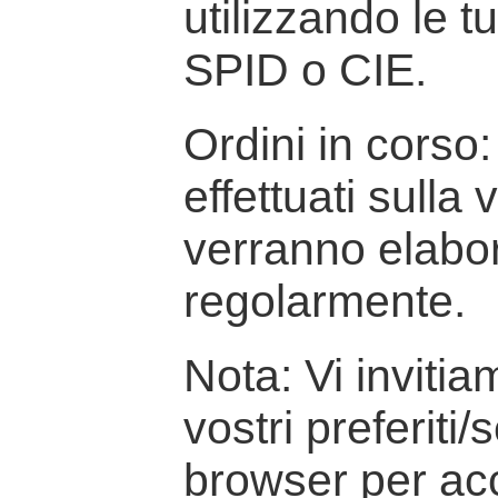
utilizzando le t
SPID o CIE.
Ordini in corso: 
effettuati sulla
verranno elabor
regolarmente.
Nota: Vi inviti
vostri preferiti/
browser per ac