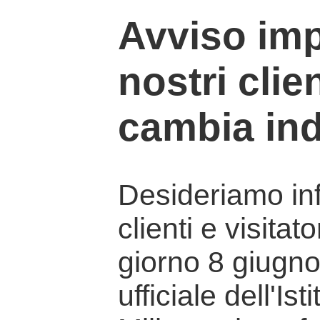
Avviso imp
nostri clien
cambia ind
Desideriamo info
clienti e visitat
giorno 8 giugno 
ufficiale dell'Is