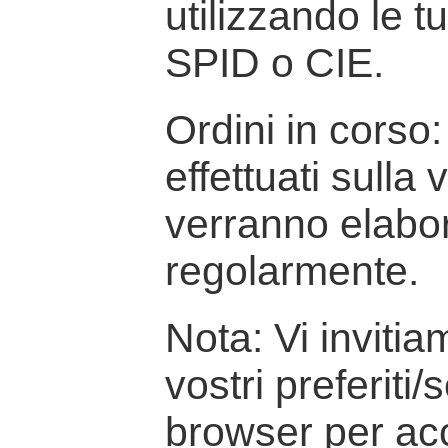
utilizzando le t
SPID o CIE.
Ordini in corso: 
effettuati sulla
verranno elabor
regolarmente.
Nota: Vi inviti
vostri preferiti/
browser per ac