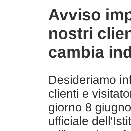
Avviso imp
nostri clien
cambia ind
Desideriamo info
clienti e visitat
giorno 8 giugno 
ufficiale dell'Is