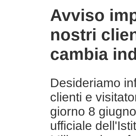
Avviso imp
nostri clien
cambia ind
Desideriamo info
clienti e visitat
giorno 8 giugno 
ufficiale dell'Is