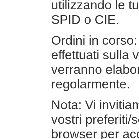
utilizzando le t
SPID o CIE.
Ordini in corso: 
effettuati sulla
verranno elabor
regolarmente.
Nota: Vi inviti
vostri preferiti/
browser per ac