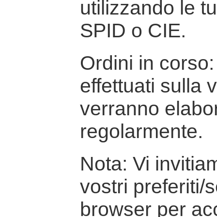
utilizzando le t
SPID o CIE.
Ordini in corso: 
effettuati sulla
verranno elabor
regolarmente.
Nota: Vi inviti
vostri preferiti/
browser per ac