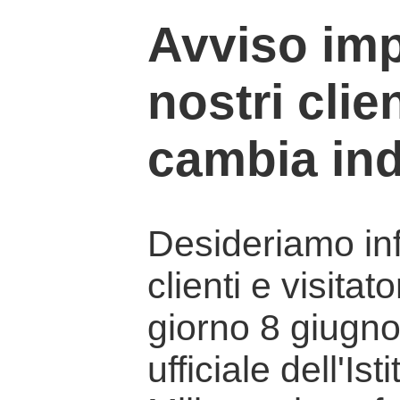
Avviso imp
nostri clien
cambia ind
Desideriamo info
clienti e visitat
giorno 8 giugno 
ufficiale dell'Is