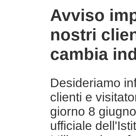
Avviso imp
nostri clien
cambia ind
Desideriamo info
clienti e visitat
giorno 8 giugno 
ufficiale dell'Is