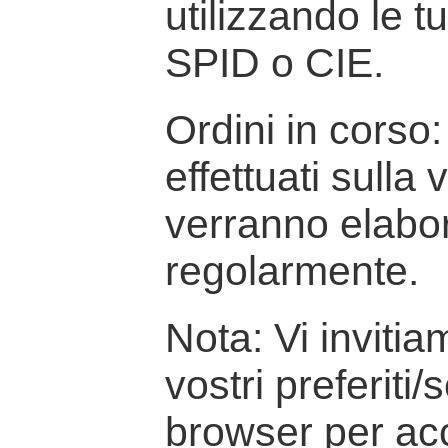
utilizzando le t
SPID o CIE.
Ordini in corso: 
effettuati sulla
verranno elabor
regolarmente.
Nota: Vi inviti
vostri preferiti/
browser per ac