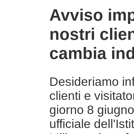
Avviso imp
nostri clien
cambia ind
Desideriamo info
clienti e visitat
giorno 8 giugno 
ufficiale dell'Is