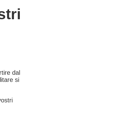
tri
rtire dal
itare si
vostri