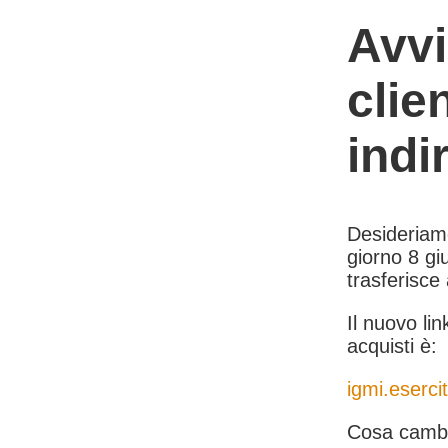
Avvi
clie
indi
Desideriamo 
giorno 8 giu
trasferisce
Il nuovo lin
acquisti è:
igmi.esercit
Cosa cambi