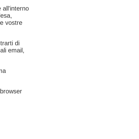
 all'interno
fesa,
le vostre
rarti di
ali email,
rma
l browser