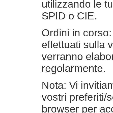
utilizzando le t
SPID o CIE.
Ordini in corso: 
effettuati sulla
verranno elabor
regolarmente.
Nota: Vi inviti
vostri preferiti/
browser per ac