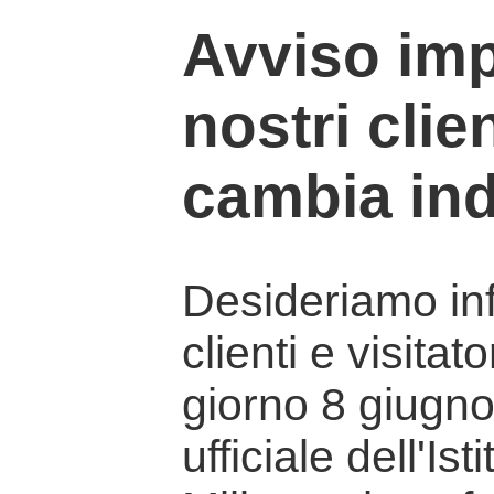
Avviso imp
nostri clien
cambia ind
Desideriamo info
clienti e visitat
giorno 8 giugno 
ufficiale dell'Is