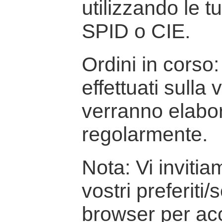
utilizzando le t
SPID o CIE.
Ordini in corso: 
effettuati sulla
verranno elabor
regolarmente.
Nota: Vi inviti
vostri preferiti/
browser per ac