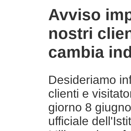
Avviso imp
nostri clien
cambia ind
Desideriamo info
clienti e visitat
giorno 8 giugno 
ufficiale dell'Is