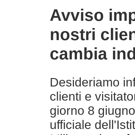
Avviso imp
nostri clien
cambia ind
Desideriamo info
clienti e visitat
giorno 8 giugno 
ufficiale dell'Is