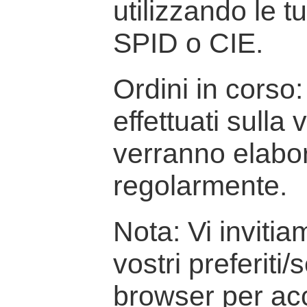
utilizzando le t
SPID o CIE.
Ordini in corso: 
effettuati sulla
verranno elabor
regolarmente.
Nota: Vi inviti
vostri preferiti/
browser per ac