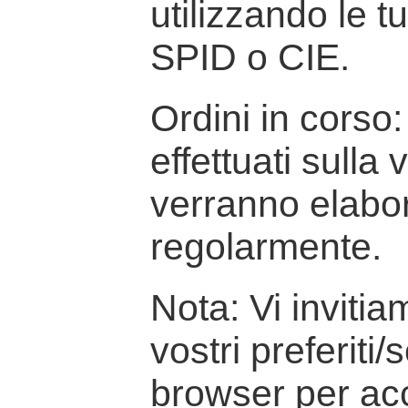
utilizzando le t
SPID o CIE.
Ordini in corso: 
effettuati sulla
verranno elabor
regolarmente.
Nota: Vi inviti
vostri preferiti/
browser per ac