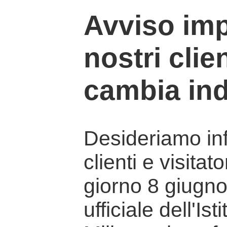
Avviso imp
nostri clien
cambia ind
Desideriamo info
clienti e visitat
giorno 8 giugno 
ufficiale dell'Is