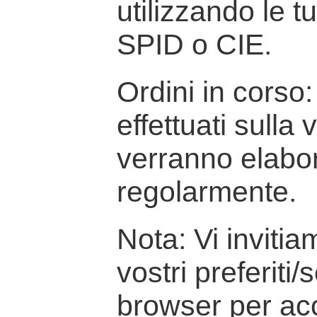
utilizzando le t
SPID o CIE.
Ordini in corso: 
effettuati sulla
verranno elabor
regolarmente.
Nota: Vi inviti
vostri preferiti/
browser per ac