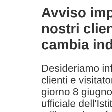
Avviso imp
nostri clien
cambia ind
Desideriamo info
clienti e visitat
giorno 8 giugno 
ufficiale dell'Is