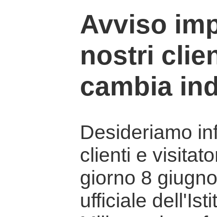
Avviso imp
nostri clien
cambia ind
Desideriamo info
clienti e visitat
giorno 8 giugno 
ufficiale dell'Is