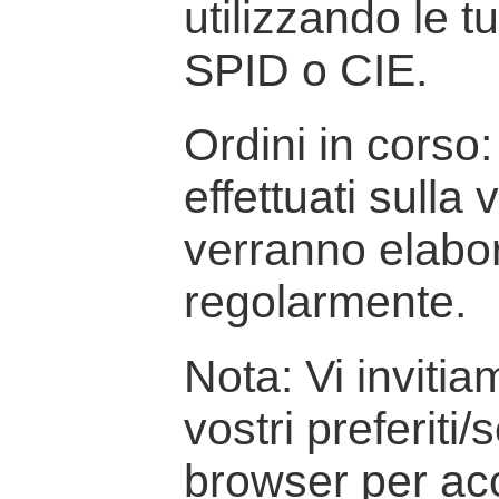
utilizzando le t
SPID o CIE.
Ordini in corso: 
effettuati sulla
verranno elabor
regolarmente.
Nota: Vi inviti
vostri preferiti/
browser per ac