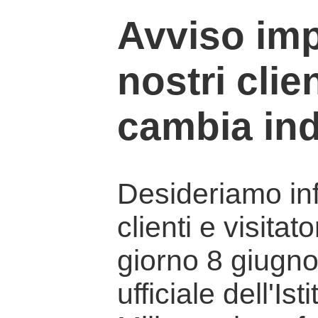
Avviso imp
nostri clien
cambia ind
Desideriamo info
clienti e visitat
giorno 8 giugno 
ufficiale dell'Is