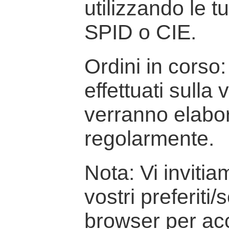
utilizzando le t
SPID o CIE.
Ordini in corso: 
effettuati sulla
verranno elabor
regolarmente.
Nota: Vi inviti
vostri preferiti/
browser per ac