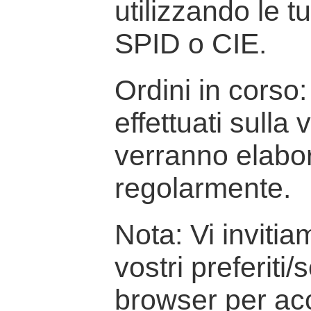
utilizzando le t
SPID o CIE.
Ordini in corso: 
effettuati sulla
verranno elabor
regolarmente.
Nota: Vi inviti
vostri preferiti/
browser per ac