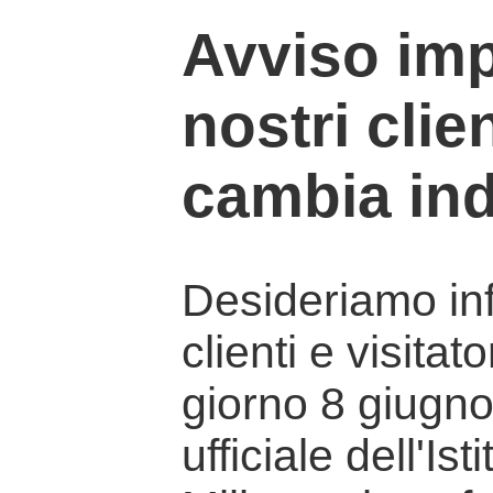
Avviso imp
nostri clien
cambia ind
Desideriamo info
clienti e visitat
giorno 8 giugno 
ufficiale dell'Is