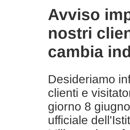
Avviso imp
nostri clien
cambia ind
Desideriamo info
clienti e visitat
giorno 8 giugno 
ufficiale dell'Is