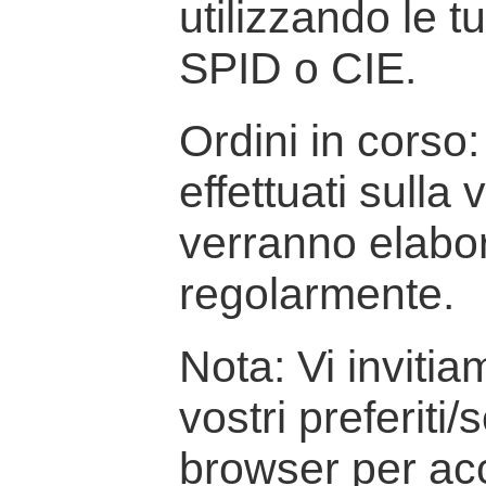
utilizzando le t
SPID o CIE.
Ordini in corso: 
effettuati sulla
verranno elabor
regolarmente.
Nota: Vi inviti
vostri preferiti/
browser per ac