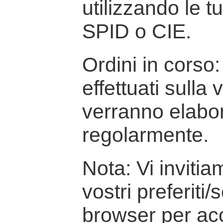
utilizzando le t
SPID o CIE.
Ordini in corso: 
effettuati sulla
verranno elabor
regolarmente.
Nota: Vi inviti
vostri preferiti/
browser per ac