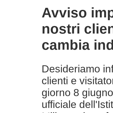
Avviso imp
nostri clien
cambia ind
Desideriamo info
clienti e visitat
giorno 8 giugno 
ufficiale dell'Is