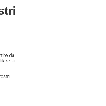
tri
rtire dal
itare si
vostri