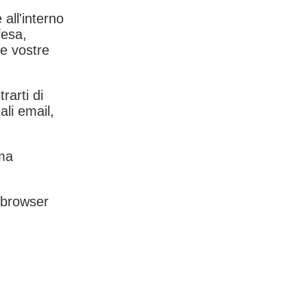
 all'interno
fesa,
le vostre
rarti di
ali email,
rma
l browser