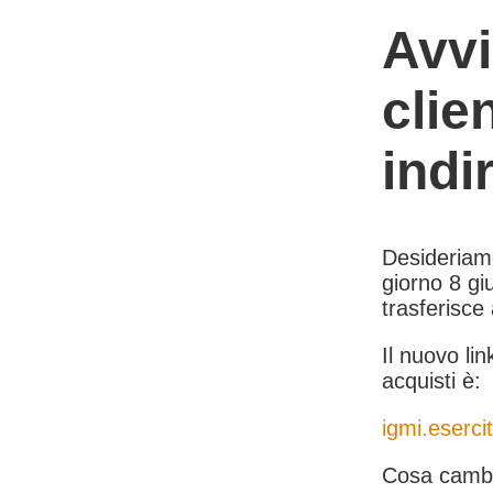
Avvi
clie
indi
Desideriamo 
giorno 8 giu
trasferisce
Il nuovo lin
acquisti è:
igmi.esercit
Cosa cambi