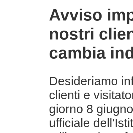
Avviso imp
nostri clien
cambia ind
Desideriamo info
clienti e visitat
giorno 8 giugno 
ufficiale dell'Is