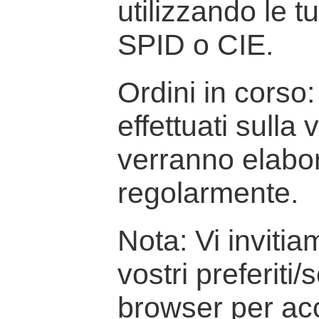
utilizzando le t
SPID o CIE.
Ordini in corso: 
effettuati sulla
verranno elabor
regolarmente.
Nota: Vi inviti
vostri preferiti/
browser per ac