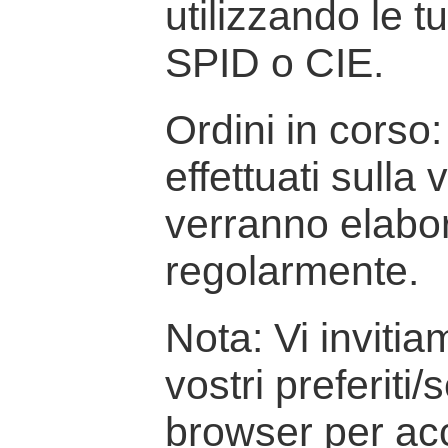
utilizzando le t
SPID o CIE.
Ordini in corso: 
effettuati sulla
verranno elabor
regolarmente.
Nota: Vi inviti
vostri preferiti/
browser per ac