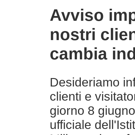
Avviso imp
nostri clien
cambia ind
Desideriamo info
clienti e visitat
giorno 8 giugno 
ufficiale dell'Is