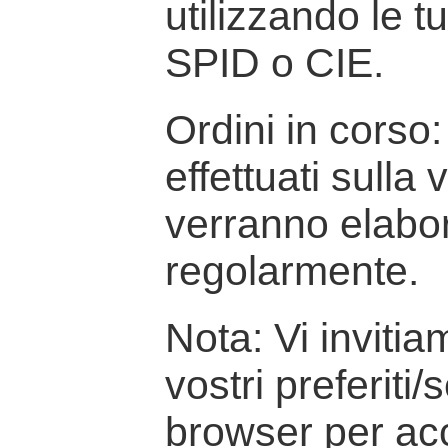
utilizzando le t
SPID o CIE.
Ordini in corso: 
effettuati sulla
verranno elabor
regolarmente.
Nota: Vi inviti
vostri preferiti/
browser per ac