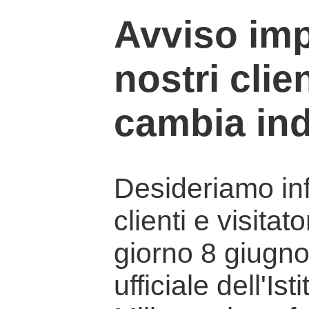
Avviso imp
nostri clien
cambia ind
Desideriamo info
clienti e visitat
giorno 8 giugno 
ufficiale dell'Is