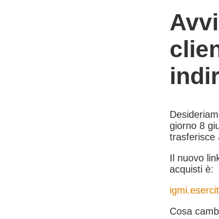
Avvi
clie
indi
Desideriamo 
giorno 8 giu
trasferisce
Il nuovo lin
acquisti è:
igmi.esercit
Cosa cambi