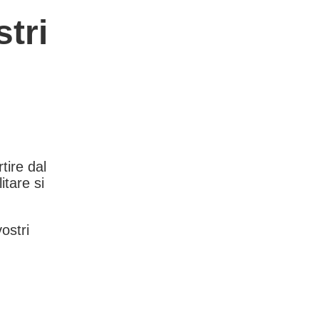
tri
rtire dal
itare si
vostri