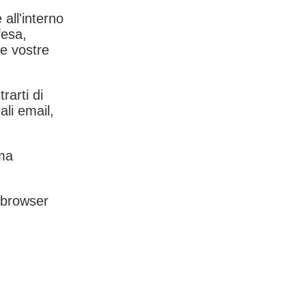
 all'interno
fesa,
le vostre
rarti di
ali email,
rma
l browser