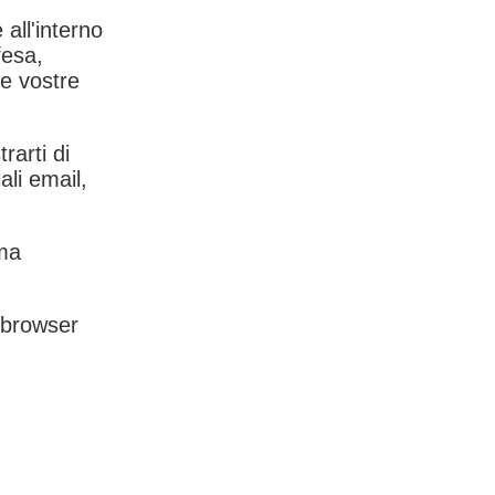
 all'interno
fesa,
le vostre
rarti di
ali email,
rma
l browser