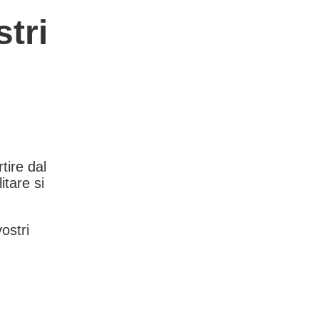
tri
rtire dal
itare si
vostri