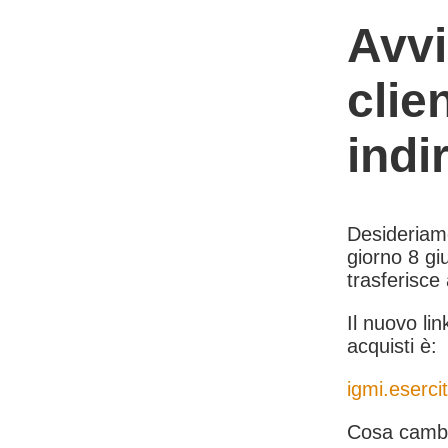
Avvi
clie
indi
Desideriamo 
giorno 8 giu
trasferisce
Il nuovo lin
acquisti è:
igmi.esercit
Cosa cambi