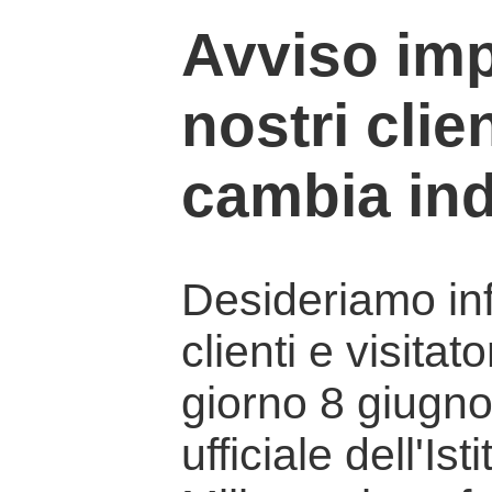
Avviso imp
nostri clien
cambia ind
Desideriamo info
clienti e visitat
giorno 8 giugno 
ufficiale dell'Is