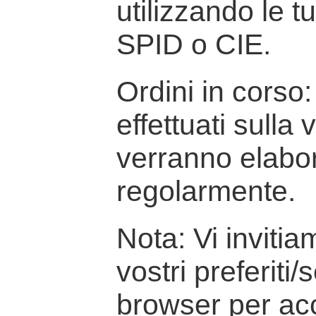
utilizzando le t
SPID o CIE.
Ordini in corso: 
effettuati sulla
verranno elabor
regolarmente.
Nota: Vi inviti
vostri preferiti/
browser per ac