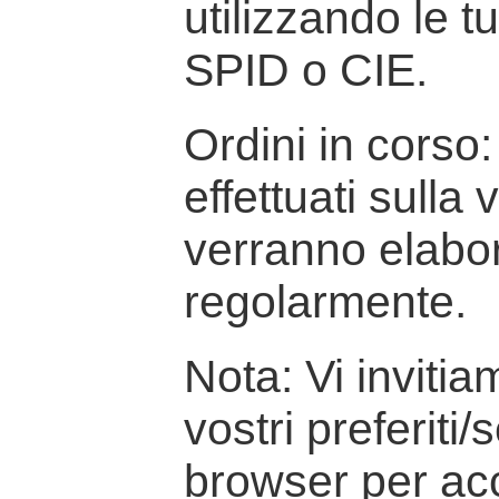
utilizzando le t
SPID o CIE.
Ordini in corso: 
effettuati sulla
verranno elabor
regolarmente.
Nota: Vi inviti
vostri preferiti/
browser per ac