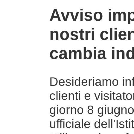
Avviso imp
nostri clien
cambia ind
Desideriamo info
clienti e visitat
giorno 8 giugno 
ufficiale dell'Is