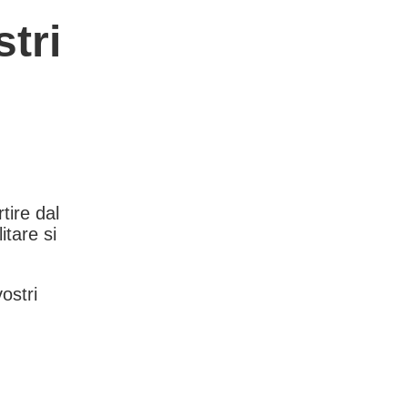
tri
rtire dal
itare si
vostri