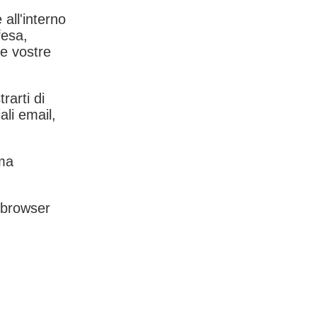
 all'interno
fesa,
le vostre
rarti di
ali email,
rma
l browser