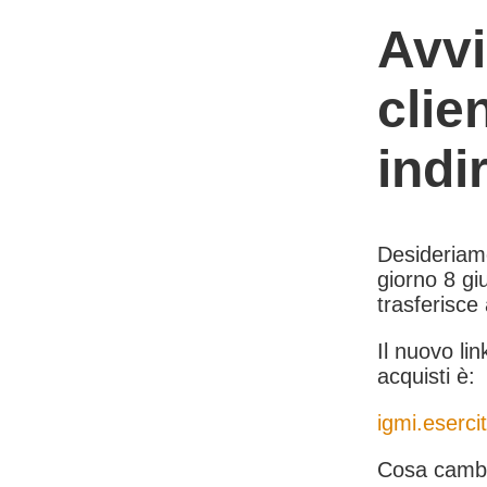
Avvi
clie
indi
Desideriamo 
giorno 8 giu
trasferisce
Il nuovo lin
acquisti è:
igmi.esercit
Cosa cambi