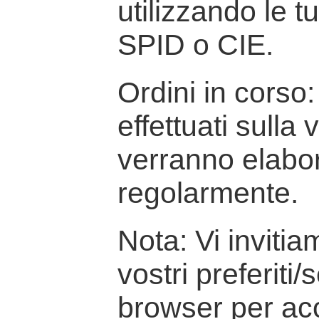
utilizzando le t
SPID o CIE.
Ordini in corso: 
effettuati sulla
verranno elabor
regolarmente.
Nota: Vi inviti
vostri preferiti/
browser per ac