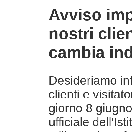
Avviso imp
nostri clien
cambia ind
Desideriamo info
clienti e visitat
giorno 8 giugno 
ufficiale dell'Is