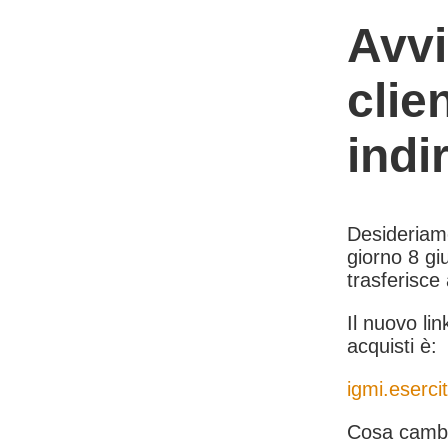
Avvi
clie
indi
Desideriamo 
giorno 8 giu
trasferisce
Il nuovo lin
acquisti è:
igmi.esercit
Cosa cambi