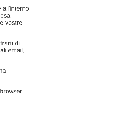
 all'interno
fesa,
le vostre
rarti di
ali email,
rma
l browser