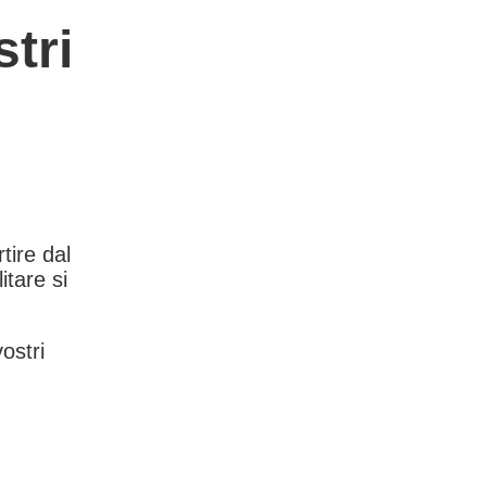
tri
rtire dal
itare si
vostri