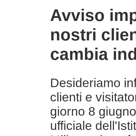
Avviso imp
nostri clien
cambia ind
Desideriamo info
clienti e visitat
giorno 8 giugno 
ufficiale dell'Is