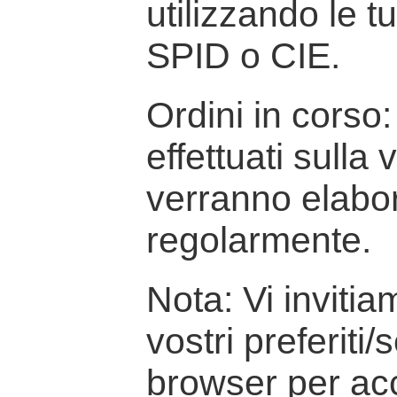
utilizzando le t
SPID o CIE.
Ordini in corso: 
effettuati sulla
verranno elabor
regolarmente.
Nota: Vi inviti
vostri preferiti/
browser per ac