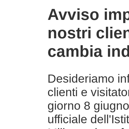
Avviso imp
nostri clien
cambia ind
Desideriamo info
clienti e visitat
giorno 8 giugno 
ufficiale dell'Is