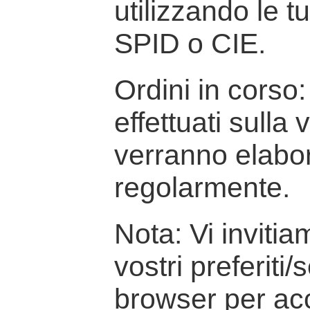
utilizzando le t
SPID o CIE.
Ordini in corso: 
effettuati sulla
verranno elabor
regolarmente.
Nota: Vi inviti
vostri preferiti/
browser per ac