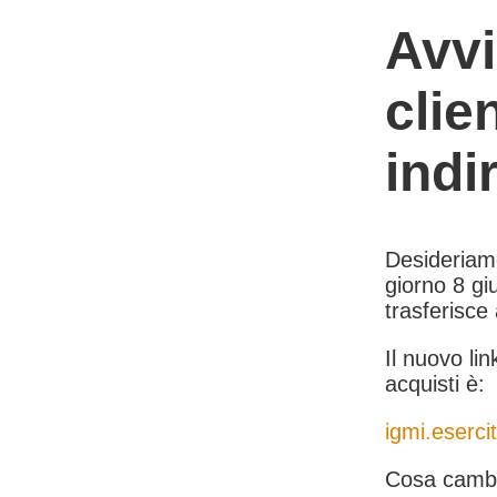
Avvi
clie
indi
Desideriamo 
giorno 8 giu
trasferisce
Il nuovo lin
acquisti è:
igmi.esercit
Cosa cambi