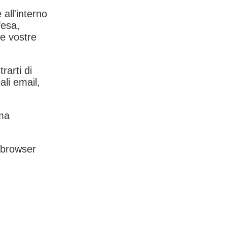
 all'interno
fesa,
le vostre
rarti di
ali email,
rma
l browser