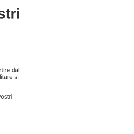
tri
rtire dal
itare si
vostri