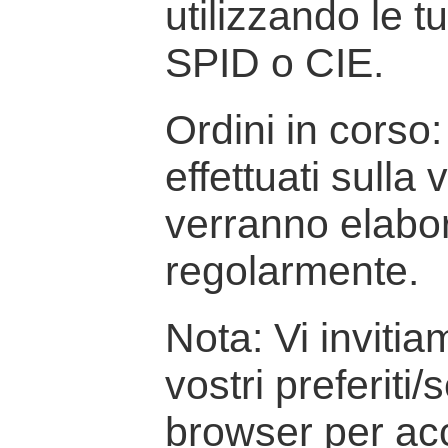
utilizzando le t
SPID o CIE.
Ordini in corso: 
effettuati sulla
verranno elabor
regolarmente.
Nota: Vi inviti
vostri preferiti/
browser per ac