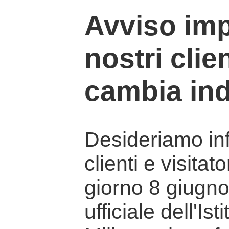
Avviso imp
nostri clien
cambia ind
Desideriamo info
clienti e visitat
giorno 8 giugno 
ufficiale dell'Is