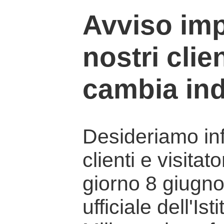
Avviso imp
nostri clien
cambia ind
Desideriamo info
clienti e visitat
giorno 8 giugno 
ufficiale dell'Is