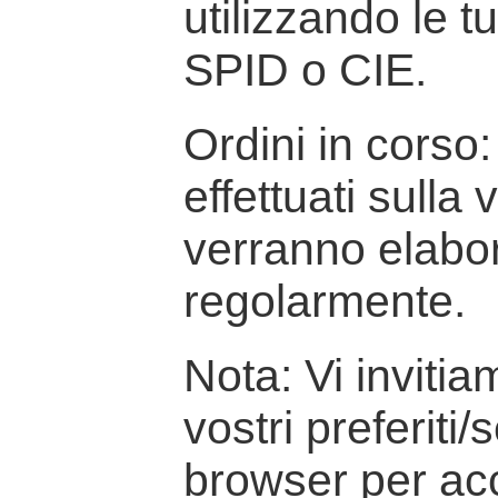
utilizzando le t
SPID o CIE.
Ordini in corso: 
effettuati sulla
verranno elabor
regolarmente.
Nota: Vi inviti
vostri preferiti/
browser per ac