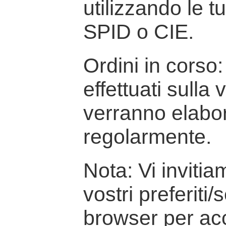
utilizzando le t
SPID o CIE.
Ordini in corso: 
effettuati sulla
verranno elabor
regolarmente.
Nota: Vi inviti
vostri preferiti/
browser per ac