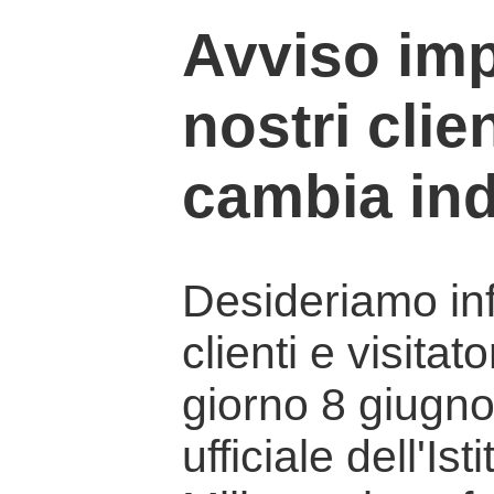
Avviso imp
nostri clien
cambia ind
Desideriamo info
clienti e visitat
giorno 8 giugno 
ufficiale dell'Is