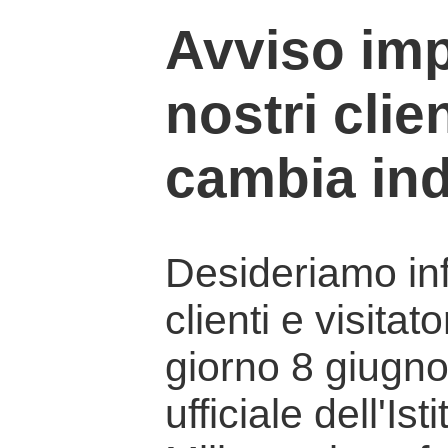
Avviso imp
nostri clien
cambia ind
Desideriamo info
clienti e visitat
giorno 8 giugno 
ufficiale dell'Is