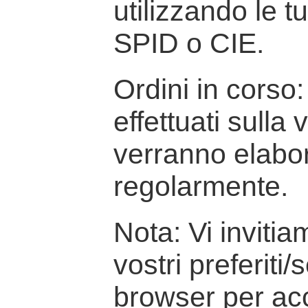
utilizzando le t
SPID o CIE.
Ordini in corso: 
effettuati sulla
verranno elabor
regolarmente.
Nota: Vi inviti
vostri preferiti/
browser per ac