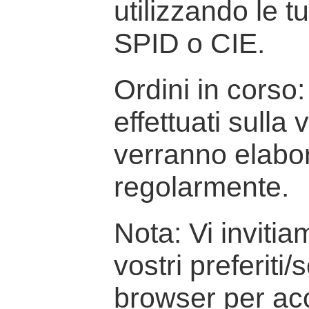
utilizzando le t
SPID o CIE.
Ordini in corso: 
effettuati sulla
verranno elabor
regolarmente.
Nota: Vi inviti
vostri preferiti/
browser per ac