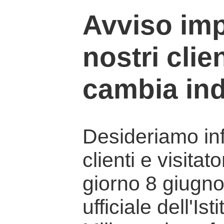
Avviso imp
nostri clien
cambia ind
Desideriamo info
clienti e visitat
giorno 8 giugno 
ufficiale dell'Is