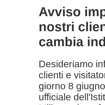
Avviso imp
nostri clien
cambia ind
Desideriamo info
clienti e visitat
giorno 8 giugno 
ufficiale dell'Is