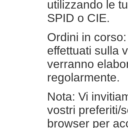
utilizzando le t
SPID o CIE.
Ordini in corso: 
effettuati sulla
verranno elabor
regolarmente.
Nota: Vi inviti
vostri preferiti/
browser per ac