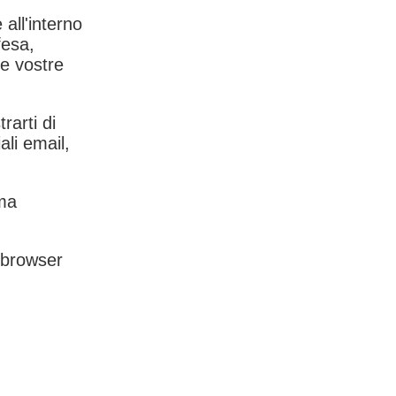
 all'interno
fesa,
le vostre
rarti di
ali email,
rma
l browser