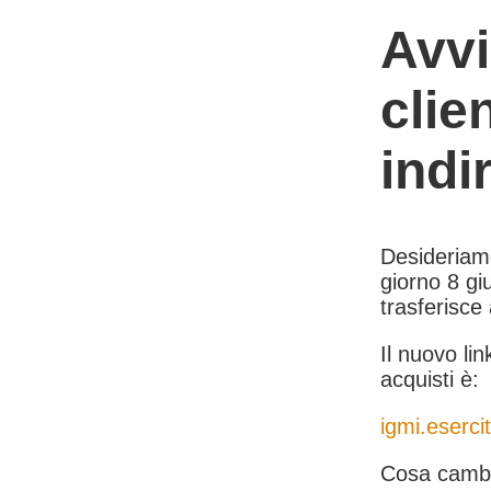
Avvi
clie
indi
Desideriamo 
giorno 8 giu
trasferisce
Il nuovo lin
acquisti è:
igmi.esercit
Cosa cambi