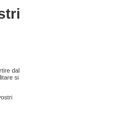
tri
rtire dal
itare si
vostri