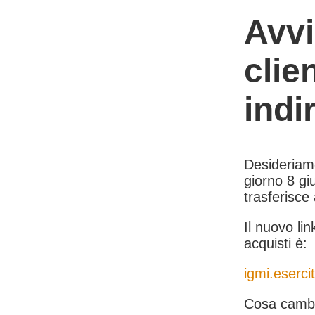
Avvi
clie
indi
Desideriamo 
giorno 8 giu
trasferisce
Il nuovo lin
acquisti è:
igmi.esercit
Cosa cambi