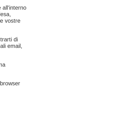
 all'interno
fesa,
le vostre
rarti di
ali email,
rma
l browser