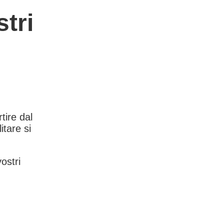
tri
rtire dal
itare si
vostri