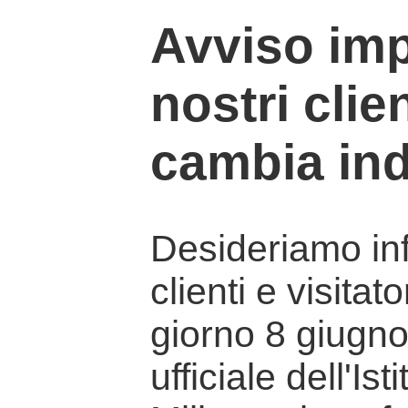
Avviso imp
nostri clien
cambia ind
Desideriamo info
clienti e visitat
giorno 8 giugno 
ufficiale dell'Is