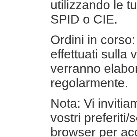
utilizzando le t
SPID o CIE.
Ordini in corso: 
effettuati sulla
verranno elabor
regolarmente.
Nota: Vi inviti
vostri preferiti/
browser per ac