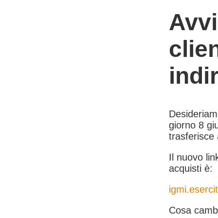
Avvi
clie
indi
Desideriamo 
giorno 8 giu
trasferisce
Il nuovo lin
acquisti è:
igmi.esercit
Cosa cambi