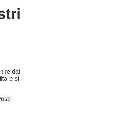
tri
rtire dal
itare si
vostri