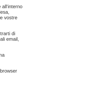
 all'interno
fesa,
le vostre
rarti di
ali email,
rma
l browser