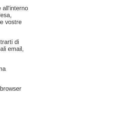
 all'interno
fesa,
le vostre
rarti di
ali email,
rma
l browser