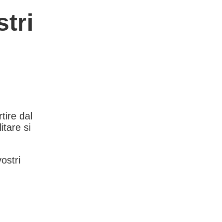
tri
rtire dal
itare si
vostri