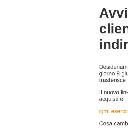
Avvi
clie
indi
Desideriamo 
giorno 8 giu
trasferisce
Il nuovo lin
acquisti è:
igmi.esercit
Cosa cambi