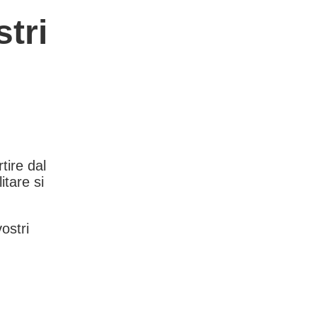
tri
rtire dal
itare si
vostri