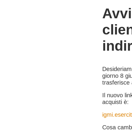
Avvi
clie
indi
Desideriamo 
giorno 8 giu
trasferisce
Il nuovo lin
acquisti è:
igmi.esercit
Cosa cambi