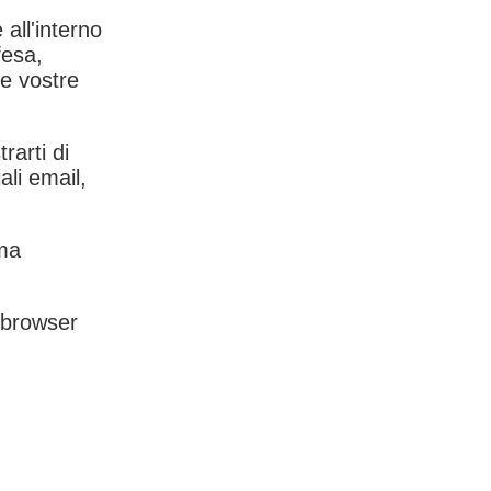
 all'interno
fesa,
le vostre
rarti di
ali email,
rma
l browser