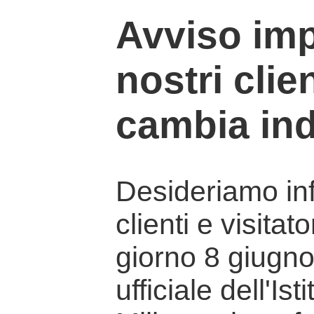
Avviso imp
nostri clien
cambia ind
Desideriamo info
clienti e visitat
giorno 8 giugno 
ufficiale dell'Is