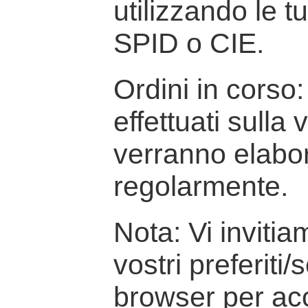
utilizzando le t
SPID o CIE.
Ordini in corso: 
effettuati sulla
verranno elabor
regolarmente.
Nota: Vi inviti
vostri preferiti/
browser per ac