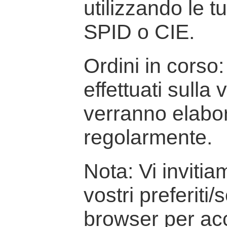
utilizzando le t
SPID o CIE.
Ordini in corso: 
effettuati sulla
verranno elabor
regolarmente.
Nota: Vi inviti
vostri preferiti/
browser per ac