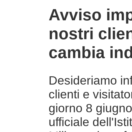
Avviso imp
nostri clien
cambia ind
Desideriamo info
clienti e visitat
giorno 8 giugno 
ufficiale dell'Is