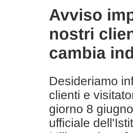
Avviso imp
nostri clien
cambia ind
Desideriamo info
clienti e visitat
giorno 8 giugno 
ufficiale dell'Is