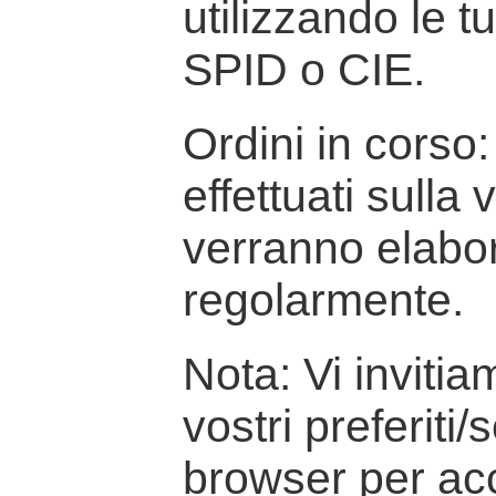
utilizzando le t
SPID o CIE.
Ordini in corso: 
effettuati sulla
verranno elabor
regolarmente.
Nota: Vi inviti
vostri preferiti/
browser per ac