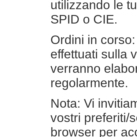
utilizzando le t
SPID o CIE.
Ordini in corso: 
effettuati sulla
verranno elabor
regolarmente.
Nota: Vi inviti
vostri preferiti/
browser per ac