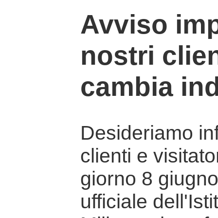
Avviso imp
nostri clien
cambia ind
Desideriamo info
clienti e visitat
giorno 8 giugno 
ufficiale dell'Is