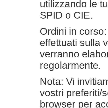
utilizzando le t
SPID o CIE.
Ordini in corso: 
effettuati sulla
verranno elabor
regolarmente.
Nota: Vi inviti
vostri preferiti/
browser per ac