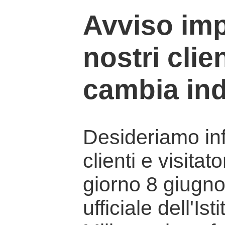
Avviso imp
nostri clien
cambia ind
Desideriamo info
clienti e visitat
giorno 8 giugno 
ufficiale dell'Is