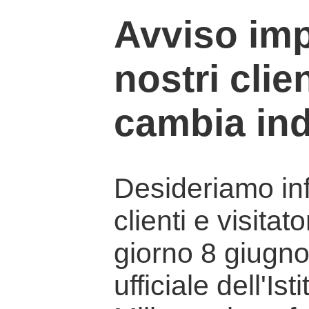
Avviso imp
nostri clien
cambia ind
Desideriamo info
clienti e visitat
giorno 8 giugno 
ufficiale dell'Is