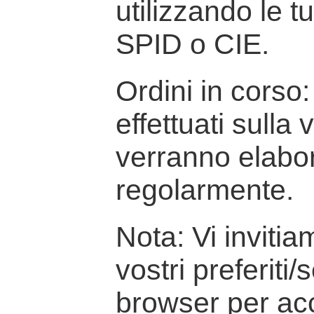
utilizzando le t
SPID o CIE.
Ordini in corso: 
effettuati sulla
verranno elabor
regolarmente.
Nota: Vi inviti
vostri preferiti/
browser per ac