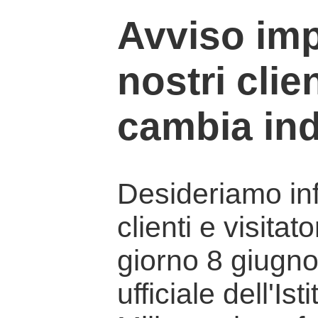
Avviso imp
nostri clien
cambia ind
Desideriamo info
clienti e visitat
giorno 8 giugno 
ufficiale dell'Is