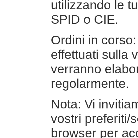
utilizzando le t
SPID o CIE.
Ordini in corso: 
effettuati sulla
verranno elabor
regolarmente.
Nota: Vi inviti
vostri preferiti/
browser per ac